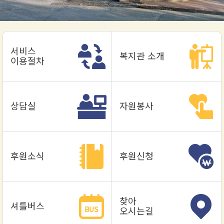
서비스
복지관
소개
이용절차
상담실
자원봉사
후원소식
후원신청
찾아
셔틀버스
오시는길